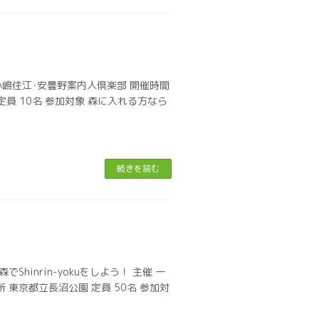
小嶋住江･安曇野案内人倶楽部 開催時間
 定員 10名 参加対象 森に入れる方なら
続きを読む
森でShinrin-yokuをしよう！ 主催 一
場所 東京都立長沼公園 定員 50名 参加対