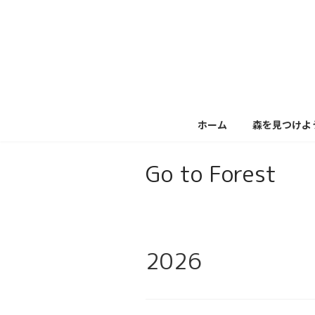
コ
ナ
ン
ビ
テ
ゲ
ン
ー
ツ
シ
へ
ョ
ス
ン
キ
に
ホーム
森を見つけよ
ッ
移
プ
動
Go to Forest
2026