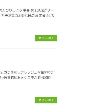
のんびりしよう 主催 村上地域グリー
場所 天蓋高原木漏れ日広場 定員 20名
続きを読む
ロとカラダをリフレッシュ＠嬬恋村フ
際中医薬膳師おおやこずえ 開催時間
続きを読む