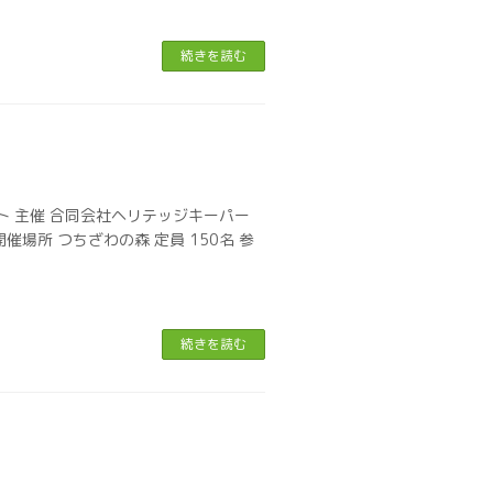
続きを読む
ト 主催 合同会社ヘリテッジキーパー
開催場所 つちざわの森 定員 150名 参
続きを読む