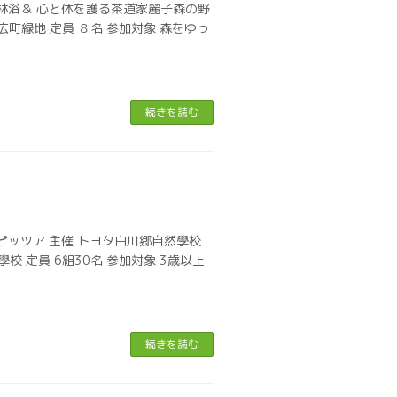
林浴＆ 心と体を護る茶道家麗子森の野
倉広町緑地 定員 ８名 参加対象 森をゆっ
続きを読む
ピッツア 主催 トヨタ白川郷自然學校
學校 定員 6組30名 参加対象 3歳以上
続きを読む