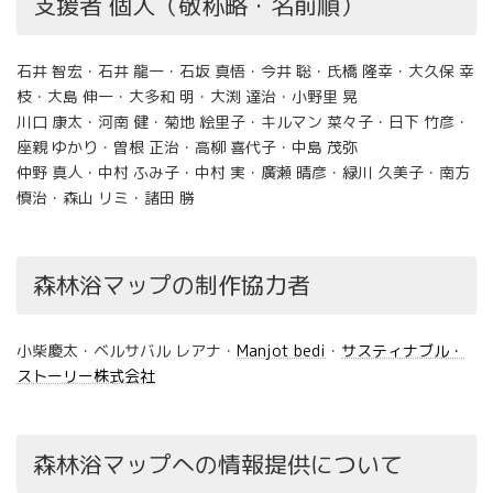
支援者 個人（敬称略・名前順）
石井 智宏・石井 龍一・石坂 真悟・今井 聡・氏橋 隆幸・大久保 幸
枝・大島 伸一・大多和 明・大渕 達治・小野里 晃
川口 康太・河南 健・菊地 絵里子・キルマン 菜々子・日下 竹彦・
座親 ゆかり・曽根 正治・高柳 喜代子・中島 茂弥
仲野 真人・中村 ふみ子・中村 実・廣瀬 晴彦・緑川 久美子・南方
慎治・森山 リミ・諸田 勝
森林浴マップの制作協力者
小柴慶太・ベルサバル レアナ・
Manjot bedi
・
サスティナブル・
ストーリー株式会社
森林浴マップへの情報提供について