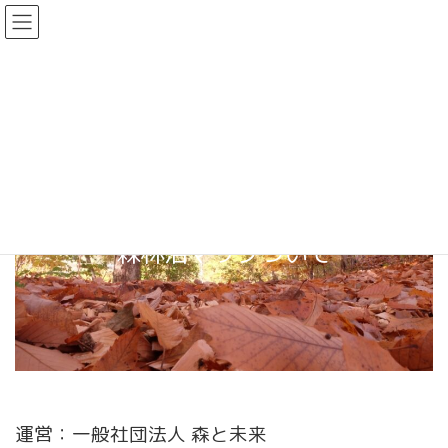
コ
ナ
ン
ビ
テ
ゲ
ン
ー
ツ
シ
へ
ョ
ス
ン
キ
に
ッ
移
プ
動
森林浴マップついて
運営：一般社団法人 森と未来