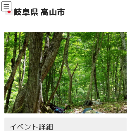
コ
ナ
ン
ビ
岐阜県 高山市
テ
ゲ
ン
ー
ツ
シ
へ
ョ
ス
ン
キ
に
ッ
移
プ
動
イベント詳細