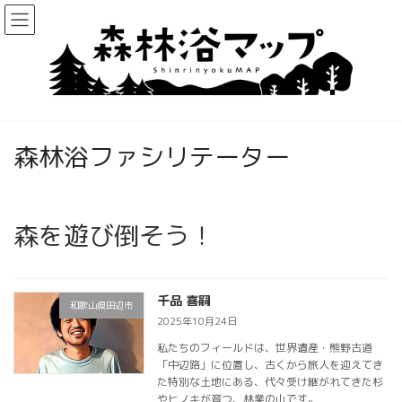
コ
ナ
ン
ビ
テ
ゲ
ン
ー
ツ
シ
へ
ョ
ス
ン
キ
に
森林浴ファシリテーター
ッ
移
プ
動
森を遊び倒そう！
千品 喜嗣
和歌山県田辺市
2025年10月24日
私たちのフィールドは、世界遺産・熊野古道
「中辺路」に位置し、古くから旅人を迎えてき
た特別な土地にある、代々受け継がれてきた杉
やヒノキが育つ、林業の山です。