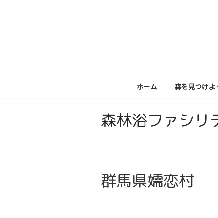
コ
ナ
ン
ビ
テ
ゲ
ン
ー
ツ
シ
へ
ョ
ス
ン
キ
に
ホーム
森を見つけよ
ッ
移
プ
動
森林浴ファシリ
群馬県嬬恋村