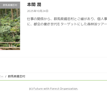
本間 潤
群馬県嬬恋村
2025年10月24日
仕事の関係から、群馬県嬬恋村とご縁があり、個人
に、都会の働き世代をターゲットにした森林浴ツア
ター
群馬県嬬恋村
(c)
Future with Forest Organization.