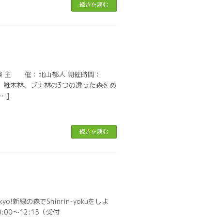
続きを読む
験 主 催：北山郁人 開催時間：
林、雑木林、ブナ林の3つの違った森をめ
…]
続きを読む
kyo!新緑の森でShinrin-yokuをしよ
00～12:15（受付