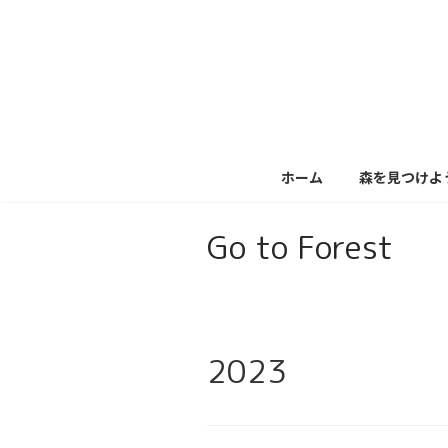
コ
ナ
ン
ビ
テ
ゲ
ン
ー
ツ
シ
へ
ョ
ス
ン
キ
に
ホーム
森を見つけよ
ッ
移
プ
動
Go to Forest
2023