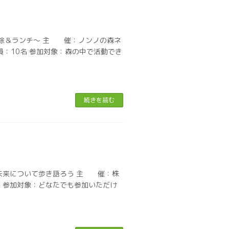
掃除＆ランチ～ 主 催：ノンノの森ネ
 員：10名 参加対象：森の中で活動でき
続きを読む
未来について歩き語ろう 主 催：株
20名 参加対象：どなたでも参加いただけ