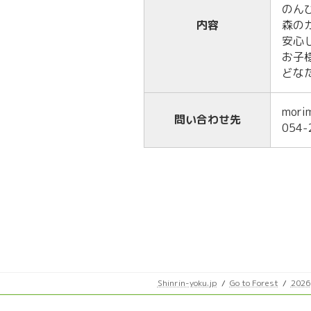
のん
内容
森の
安心
お子
どな
mori
問い合わせ先
054-
Shinrin-yoku.jp
Go to Forest
2026