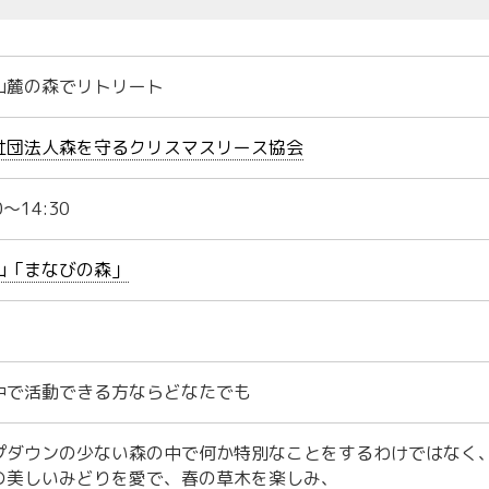
山麓の森でリトリート
社団法人森を守るクリスマスリース協会
0〜14:30
山「まなびの森」
中で活動できる方ならどなたでも
プダウンの少ない森の中で何か特別なことをするわけではなく
の美しいみどりを愛で、春の草木を楽しみ、