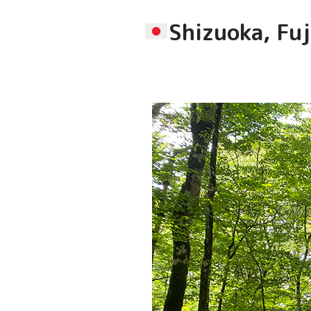
コ
ナ
ン
ビ
Shizuoka, Fu
テ
ゲ
ン
ー
ツ
シ
へ
ョ
ス
ン
キ
に
ッ
移
プ
動